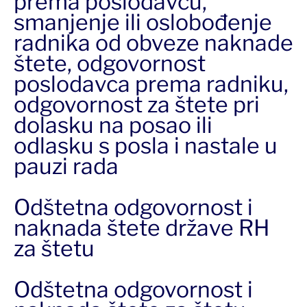
prema poslodavcu,
smanjenje ili oslobođenje
radnika od obveze naknade
štete, odgovornost
poslodavca prema radniku,
odgovornost za štete pri
dolasku na posao ili
odlasku s posla i nastale u
pauzi rada
Odštetna odgovornost i
naknada štete države RH
za štetu
Odštetna odgovornost i