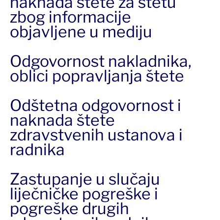
naknada štete za štetu
zbog informacije
objavljene u mediju
Odgovornost nakladnika,
oblici popravljanja štete
Odštetna odgovornost i
naknada štete
zdravstvenih ustanova i
radnika
Zastupanje u slučaju
liječničke pogreške i
pogreške drugih