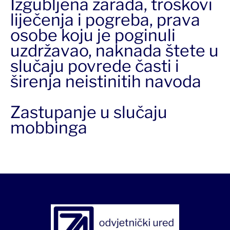
Izgubljena zarada, troškovi
liječenja i pogreba, prava
osobe koju je poginuli
uzdržavao, naknada štete u
slučaju povrede časti i
širenja neistinitih navoda
Zastupanje u slučaju
mobbinga