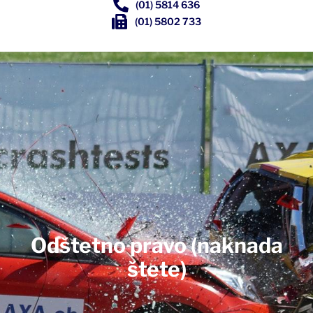
(01) 5814 636
(01) 5802 733
Odštetno pravo (naknada
štete)