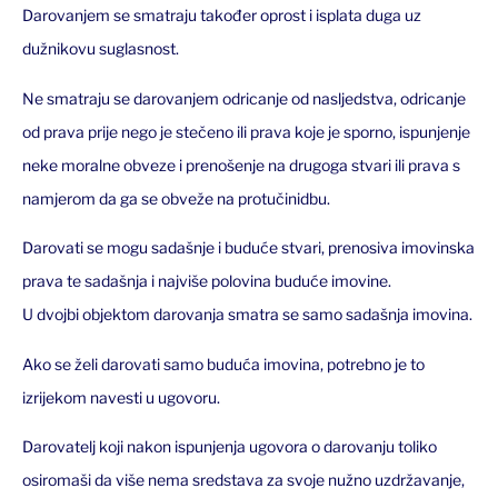
Darovanjem se smatraju također oprost i isplata duga uz
dužnikovu suglasnost.
Ne smatraju se darovanjem odricanje od nasljedstva, odricanje
od prava prije nego je stečeno ili prava koje je sporno, ispunjenje
neke moralne obveze i prenošenje na drugoga stvari ili prava s
namjerom da ga se obveže na protučinidbu.
Darovati se mogu sadašnje i buduće stvari, prenosiva imovinska
prava te sadašnja i najviše polovina buduće imovine.
U dvojbi objektom darovanja smatra se samo sadašnja imovina.
Ako se želi darovati samo buduća imovina, potrebno je to
izrijekom navesti u ugovoru.
Darovatelj koji nakon ispunjenja ugovora o darovanju toliko
osiromaši da više nema sredstava za svoje nužno uzdržavanje,