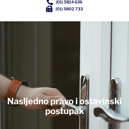
(01) 5814 636
(01) 5802 733
Nasljedno pravo i ostavinski
postupak